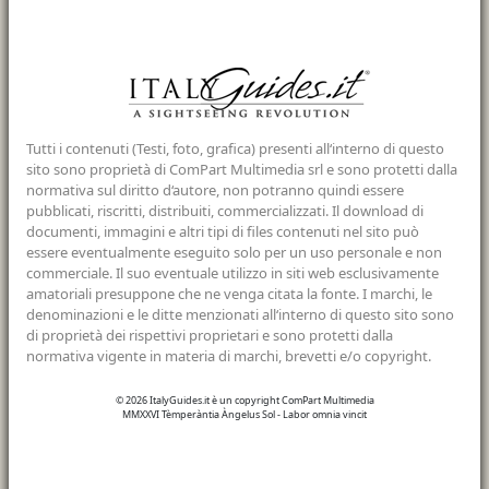
Tutti i contenuti (Testi, foto, grafica) presenti all‘interno di questo
sito sono proprietà di ComPart Multimedia srl e sono protetti dalla
normativa sul diritto d‘autore, non potranno quindi essere
pubblicati, riscritti, distribuiti, commercializzati. Il download di
documenti, immagini e altri tipi di files contenuti nel sito può
essere eventualmente eseguito solo per un uso personale e non
commerciale. Il suo eventuale utilizzo in siti web esclusivamente
amatoriali presuppone che ne venga citata la fonte. I marchi, le
denominazioni e le ditte menzionati all‘interno di questo sito sono
di proprietà dei rispettivi proprietari e sono protetti dalla
normativa vigente in materia di marchi, brevetti e/o copyright.
© 2026 ItalyGuides.it è un copyright ComPart Multimedia
MMXXVI Tèmperàntia Àngelus Sol - Labor omnia vincit