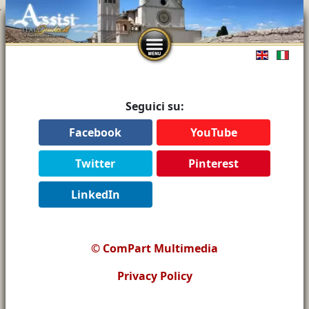
Seleziona l
Seguici su:
Facebook
YouTube
Twitter
Pinterest
LinkedIn
© ComPart Multimedia
Privacy Policy