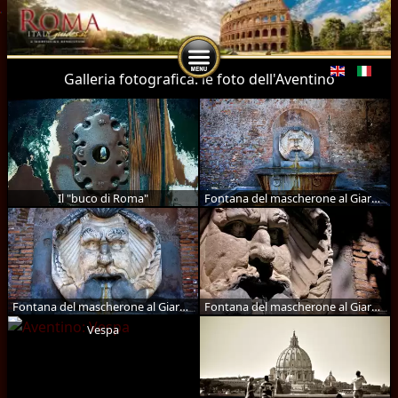
Seleziona l
Galleria fotografica: le foto dell'Aventino
Il "buco di Roma"
Fontana del mascherone al Giardino degli Aranci
Fontana del mascherone al Giardino degli Aranci
Fontana del mascherone al Giardino degli Aranci
Vespa