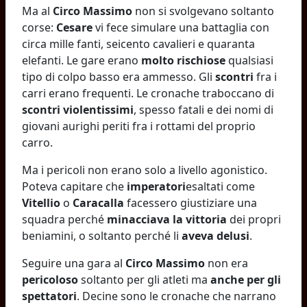
Ma al
Circo Massimo
non si svolgevano soltanto
corse:
Cesare
vi fece simulare una battaglia con
circa mille fanti, seicento cavalieri e quaranta
elefanti. Le gare erano
molto rischiose
qualsiasi
tipo di colpo basso era ammesso. Gli
scontri
fra i
carri erano frequenti. Le cronache traboccano di
scontri violentissimi
, spesso fatali e dei nomi di
giovani aurighi periti fra i rottami del proprio
carro.
Ma i pericoli non erano solo a livello agonistico.
Poteva capitare che
imperatori
esaltati come
Vitellio
o
Caracalla
facessero giustiziare una
squadra perché
minacciava la vittoria
dei propri
beniamini, o soltanto perché li
aveva delusi
.
Seguire una gara al
Circo Massimo
non era
pericoloso
soltanto per gli atleti ma
anche per gli
spettatori
. Decine sono le cronache che narrano