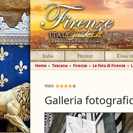
Italia
Firenze
Cosa vi
Home
Toscana
Firenze
Le foto di Firenze
L
Voto:
Galleria fotografi