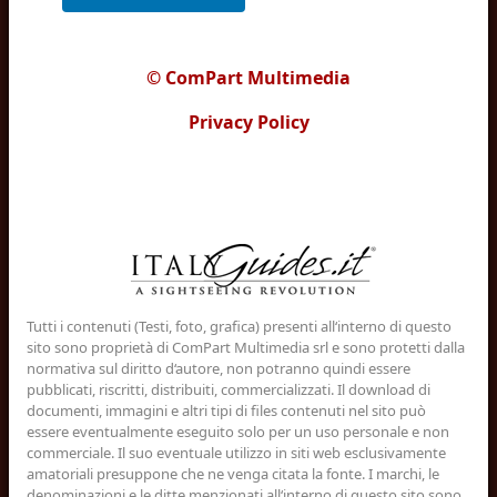
© ComPart Multimedia
Privacy Policy
Tutti i contenuti (Testi, foto, grafica) presenti all‘interno di questo
sito sono proprietà di ComPart Multimedia srl e sono protetti dalla
normativa sul diritto d‘autore, non potranno quindi essere
pubblicati, riscritti, distribuiti, commercializzati. Il download di
documenti, immagini e altri tipi di files contenuti nel sito può
essere eventualmente eseguito solo per un uso personale e non
commerciale. Il suo eventuale utilizzo in siti web esclusivamente
amatoriali presuppone che ne venga citata la fonte. I marchi, le
denominazioni e le ditte menzionati all‘interno di questo sito sono