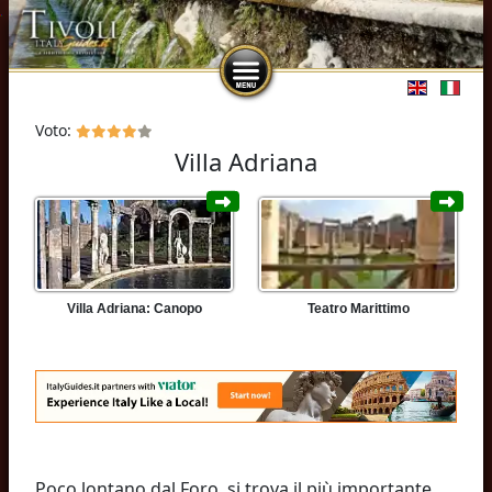
Seleziona l
Voto:
Villa Adriana
Teatro Marittimo
Villa Adriana: Canopo
Poco lontano dal Foro, si trova il più importante