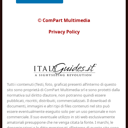
© ComPart Multimedia
Privacy Policy
Tutti i contenuti (Testi, foto, grafica) presenti all‘interno di questo
sito sono proprietà di ComPart Multimedia srl e sono protetti dalla
normativa sul diritto d‘autore, non potranno quindi essere
pubblicati, riscritti, distribuiti, commercializzati. Il download di
documenti, immagini e altri tipi di files contenuti nel sito può
essere eventualmente eseguito solo per un uso personale e non
commerciale. Il suo eventuale utilizzo in siti web esclusivamente
amatoriali presuppone che ne venga citata la fonte. I marchi, le
denominazioni e le ditte menzionati all‘interno di questo sito sono